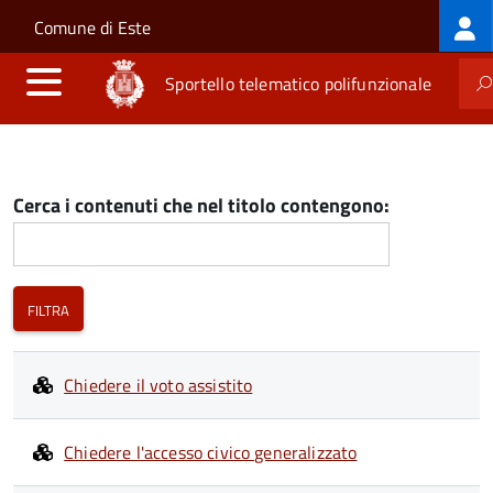
Log
Salta al contenuto principale
Skip to site navigation
Comune di Este
me
Sportello telematico polifunzionale
Cerca i contenuti che nel titolo contengono:
Chiedere il voto assistito
Chiedere l'accesso civico generalizzato