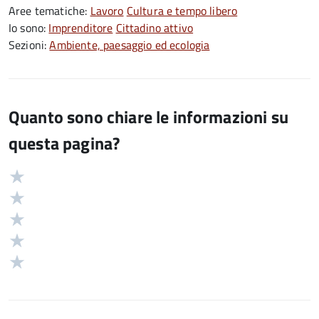
Aree tematiche:
Lavoro
Cultura e tempo libero
Io sono:
Imprenditore
Cittadino attivo
Sezioni:
Ambiente, paesaggio ed ecologia
Quanto sono chiare le informazioni su
questa pagina?
Valuta
Valutazione
5
Valuta
stelle
4
Valuta
su
stelle
3
Valuta
5
su
stelle
2
Valuta
5
su
stelle
1
5
su
stelle
5
su