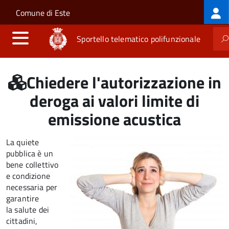
Log
Salta al contenuto principale
Skip to site navigation
Comune di Este
me
Sportello telematico polifunzionale
Chiedere l'autorizzazione in
deroga ai valori limite di
emissione acustica
La quiete
pubblica è un
bene collettivo
e condizione
necessaria per
garantire
la salute dei
cittadini,