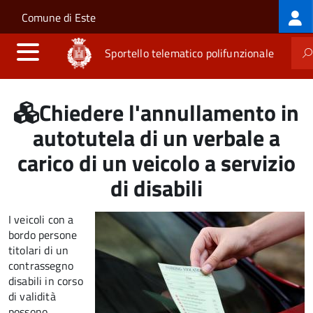
Log
Salta al contenuto principale
Skip to site navigation
Comune di Este
me
Sportello telematico polifunzionale
Chiedere l'annullamento in
autotutela di un verbale a
carico di un veicolo a servizio
di disabili
I veicoli con a
bordo persone
titolari di un
contrassegno
disabili in corso
di validità
possono