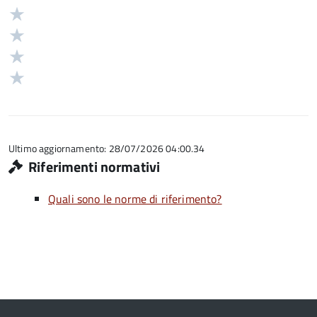
5
Valuta
stelle
4
Valuta
su
stelle
3
Valuta
5
su
stelle
2
Valuta
5
su
stelle
1
5
su
stelle
5
su
5
Ultimo aggiornamento: 28/07/2026 04:00.34
Riferimenti normativi
Quali sono le norme di riferimento?