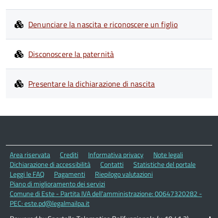
Denunciare la nascita e riconoscere un figlio
Disconoscere la paternità
Presentare la dichiarazione di nascita
Area riservata
Crediti
Informativa privacy
Note legali
Dichiarazione di accessibilità
Contatti
Statistiche del portale
Leggi le FAQ
Pagamenti
Riepilogo valutazioni
Piano di miglioramento dei servizi
Comune di Este - Partita IVA dell'amministrazione: 00647320282 -
PEC: este.pd@legalmailpa.it