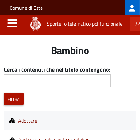
Log
Salta al contenuto principale
Skip to site navigation
Comune di Este
me
Sportello telematico polifunzionale
Bambino
Cerca i contenuti che nel titolo contengono:
Adottare
Andare a scuola con lo scuolabus