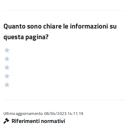
Quanto sono chiare le informazioni su
questa pagina?
Valuta
Valutazione
5
Valuta
stelle
4
Valuta
su
stelle
3
Valuta
5
su
stelle
2
Valuta
5
su
stelle
1
5
su
stelle
5
su
5
Ultimo aggiornamento: 06/04/2023 14:11.19
Riferimenti normativi