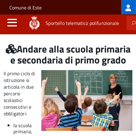
Log
Salta al contenuto principale
Skip to site navigation
Comune di Este
me
Sportello telematico polifunzionale
Andare alla scuola primaria
e secondaria di primo grado
Il primo ciclo di
istruzione si
articola in due
percorsi
scolastici
consecutivi e
obbligatori:
la scuola
primaria,