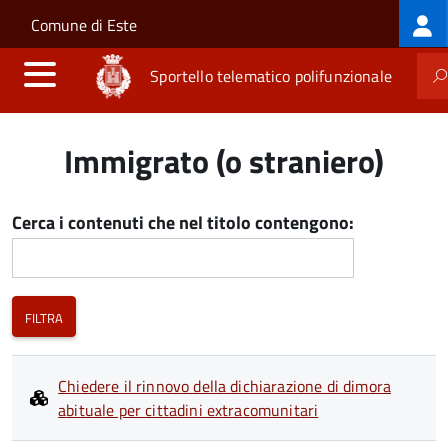
Log
Salta al contenuto principale
Skip to site navigation
Comune di Este
me
Sportello telematico polifunzionale
Immigrato (o straniero)
Cerca i contenuti che nel titolo contengono:
Chiedere il rinnovo della dichiarazione di dimora
abituale per cittadini extracomunitari