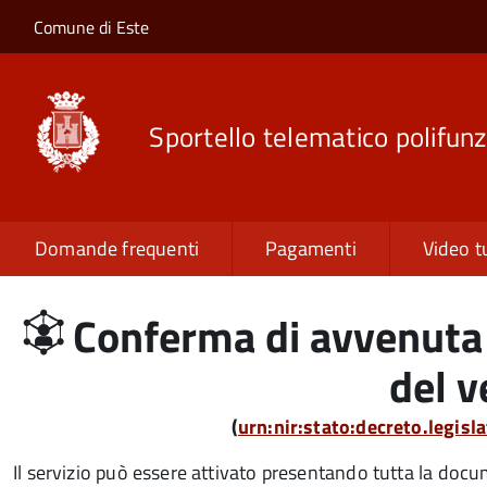
Salta al contenuto principale
Skip to site navigation
Comune di Este
Sportello telematico polifunz
Domande frequenti
Pagamenti
Video t
Conferma di avvenuta 
del v
(
urn:nir:stato:decreto.legis
Il servizio può essere attivato presentando tutta la doc