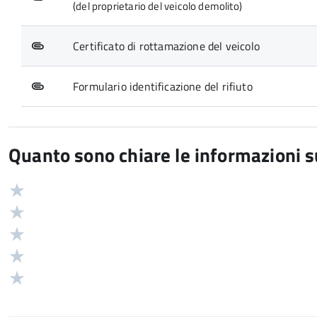
(del proprietario del veicolo demolito)
Certificato di rottamazione del veicolo
Formulario identificazione del rifiuto
Quanto sono chiare le informazioni 
Valuta
Valutazione
5
Valuta
stelle
4
Valuta
su
stelle
3
Valuta
5
su
stelle
2
Valuta
5
su
stelle
1
5
su