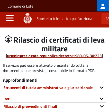
Log
Salta al contenuto principale
Skip to site navigation
Comune di Este
me
Sportello telematico polifunzionale
Rilascio di certificati di leva
militare
(
urn:nir:presidente.repubblica:decreto:1989-05-30;223
)
Il servizio può essere attivato presentando tutta la
documentazione prevista, consultabile in formato PDF.
Approfondimenti
Strumenti di tutela amministrativa e giurisdizionale
Iter
Rilascio di provvedimenti finali