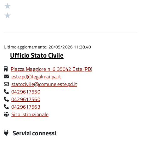
su
stelle
3
Valuta
5
su
stelle
2
Valuta
5
su
stelle
1
5
su
stelle
5
su
5
Ultimo aggiornamento: 20/05/2026 11:38.40
Ufficio Stato Civile
Piazza Maggiore n. 6 35042 Este (PD)
este.pd@legalmailpa.it
statocivile@comune.este.pd.it
0429617550
0429617560
0429617563
Sito istituzionale
Servizi connessi