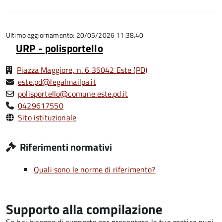
5
su
stelle
5
su
5
Ultimo aggiornamento: 20/05/2026 11:38.40
URP - polisportello
Piazza Maggiore, n. 6 35042 Este (PD)
este.pd@legalmailpa.it
polisportello@comune.este.pd.it
0429617550
Sito istituzionale
Riferimenti normativi
Quali sono le norme di riferimento?
Supporto alla compilazione