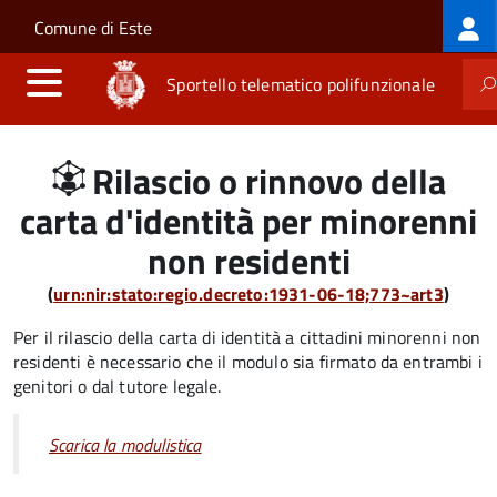
Log
Salta al contenuto principale
Skip to site navigation
Comune di Este
me
Sportello telematico polifunzionale
Rilascio o rinnovo della
carta d'identità per minorenni
non residenti
(
urn:nir:stato:regio.decreto:1931-06-18;773~art3
)
Per il rilascio della carta di identità a cittadini minorenni non
residenti è necessario che il modulo sia firmato da entrambi i
genitori o dal tutore legale.
Scarica la modulistica