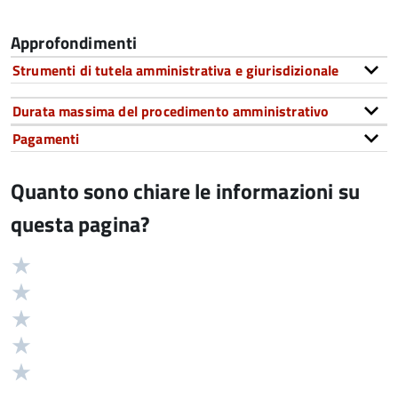
Approfondimenti
Strumenti di tutela amministrativa e giurisdizionale
Durata massima del procedimento amministrativo
Pagamenti
Quanto sono chiare le informazioni su
questa pagina?
Valuta
Valutazione
5
Valuta
stelle
4
Valuta
su
stelle
3
Valuta
5
su
stelle
2
Valuta
5
su
stelle
1