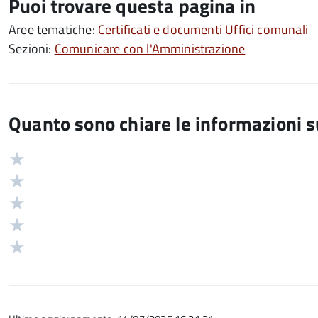
Puoi trovare questa pagina in
Aree tematiche:
Certificati e documenti
Uffici comunali
Sezioni:
Comunicare con l'Amministrazione
Quanto sono chiare le informazioni 
Valuta
Valutazione
5
Valuta
stelle
4
Valuta
su
stelle
3
Valuta
5
su
stelle
2
Valuta
5
su
stelle
1
5
su
stelle
5
su