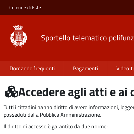
Salta al contenuto principale
Skip to site navigation
Comune di Este
Sportello telematico polifunz
Domande frequenti
Pagamenti
Video t
Accedere agli atti e a
Tutti i cittadini hanno diritto di avere informazioni, leg
posseduti dalla Pubblica Amministrazione.
Il diritto di accesso è garantito da due norme: