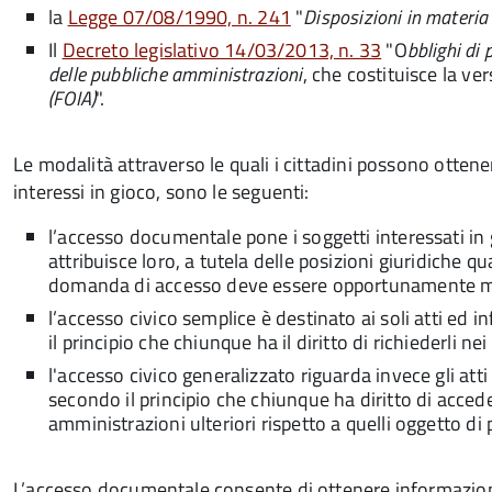
la
Legge 07/08/1990, n. 241
"
Disposizioni in materi
Il
Decreto legislativo 14/03/2013, n. 33
"O
bblighi di
delle pubbliche amministrazioni
, che costituisce la ve
(FOIA)
".
Le modalità attraverso le quali i cittadini possono ottenere
interessi in gioco, sono le seguenti:
l’accesso documentale pone i soggetti interessati in 
attribuisce loro, a tutela delle posizioni giuridiche qu
domanda di accesso deve essere opportunamente m
l’accesso civico semplice è destinato ai soli atti ed 
il principio che chiunque ha il diritto di richiederli n
l'accesso civico generalizzato riguarda invece gli atti
secondo il principio che chiunque ha diritto di acced
amministrazioni ulteriori rispetto a quelli oggetto di
L’accesso documentale consente di ottenere informazioni 