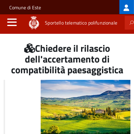
Log
Salta al contenuto principale
Skip to site navigation
Comune di Este
me
Sportello telematico polifunzionale
Chiedere il rilascio
dell'accertamento di
compatibilità paesaggistica