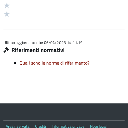
su
stelle
3
Valuta
5
su
stelle
2
Valuta
5
su
stelle
1
5
su
stelle
5
su
5
Ultimo aggiornamento: 06/04/2023 14:11.19
Riferimenti normativi
Quali sono le norme di riferimento?
Area riservata
Crediti
Informativa privacy
Note legali