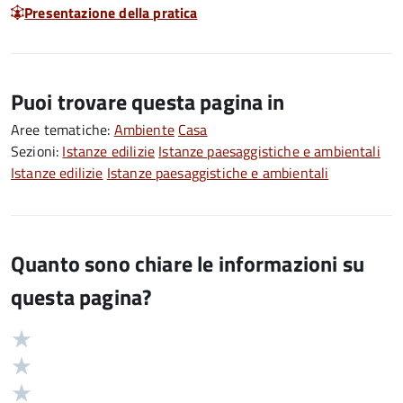
Presentazione della pratica
Puoi trovare questa pagina in
Aree tematiche:
Ambiente
Casa
Sezioni:
Istanze edilizie
Istanze paesaggistiche e ambientali
Istanze edilizie
Istanze paesaggistiche e ambientali
Quanto sono chiare le informazioni su
questa pagina?
Valuta
Valutazione
5
Valuta
stelle
4
Valuta